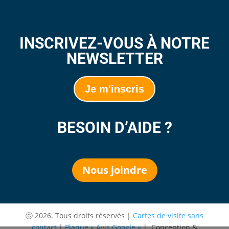
INSCRIVEZ-VOUS À NOTRE
NEWSLETTER
Je m'inscris
BESOIN D’AIDE ?
Nous joindre
ⓒ 2026. Tous droits réservés |
Cartes de visite sans
contact
|
Plaque « Avis Google »
| Conception &