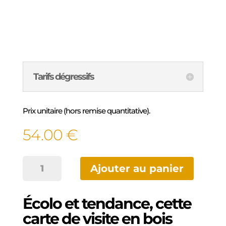
Tarifs dégressifs
Prix unitaire (hors remise quantitative).
54.00
€
quantité
Ajouter au panier
de
Carte
sans
Écolo et tendance, cette
contact
carte de visite en bois
en